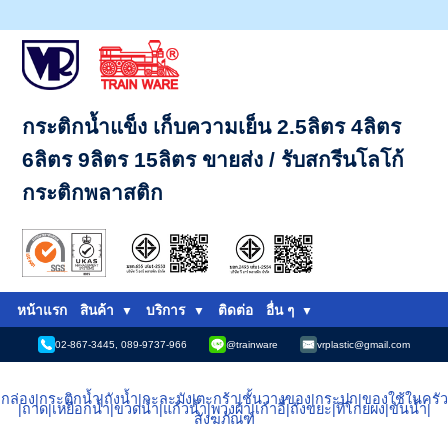
กระติกน้ำแข็ง เก็บความเย็น 2.5ลิตร 4ลิตร
6ลิตร 9ลิตร 15ลิตร ขายส่ง / รับสกรีนโลโก้
กระติกพลาสติก
หน้าแรก
สินค้า
บริการ
ติดต่อ
อื่น ๆ
02-867-3445, 089-9737-966
@trainware
vrplastic@gmail.com
กล่อง
|
กระติกน้ำ
|
ถังน้ำ
|
กะละมัง
|
ตะกร้า
|
ชั้นวางของ
|
กระปุก
|
ของใช้ในครัว
|
ถาด
|
เหยือกน้ำ
|
ขวดน้ำ
|
แก้วน้ำ
|
พวงผ้า
|
เก้าอี้
|
ถังขยะ
|
ที่โกยผง
|
ขันน้ำ
|
สังฆภัณฑ์