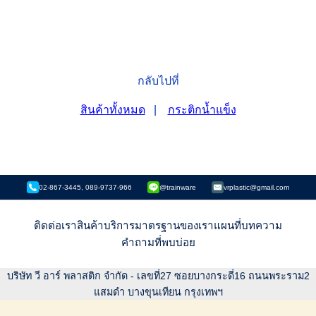
กลับไปที่
สินค้าทั้งหมด
|
กระติกน้ำแข็ง
02-867-3445, 089-9737-966
@trainware
vrplastic@gmail.com
ติดต่อเรา
สินค้า
บริการ
มาตรฐานของเรา
แผนที่
บทความ
คำถามที่พบบ่อย
บริษัท วี อาร์ พลาสติก จำกัด - เลขที่27 ซอยบางกระดี่16 ถนนพระราม2
แสมดำ บางขุนเทียน กรุงเทพฯ