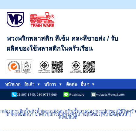
พวงพริกพลาสติก สีเข้ม คละสีขายส่ง / รับ
ผลิตของใช้พลาสติกในครัวเรือน
หน้าแรก
สินค้า
บริการ
ติดต่อ
อื่น ๆ
02-867-3445, 089-9737-966
@trainware
vrplastic@gmail.com
กล่อง
|
กระติกน้ำ
|
ถังน้ำ
|
กะละมัง
|
ตะกร้า
|
ชั้นวางของ
|
กระปุก
|
ของใช้ในครัว
|
ถาด
|
เหยือกน้ำ
|
ขวดน้ำ
|
แก้วน้ำ
|
พวงผ้า
|
เก้าอี้
|
ถังขยะ
|
ที่โกยผง
|
ขันน้ำ
|
สังฆภัณฑ์