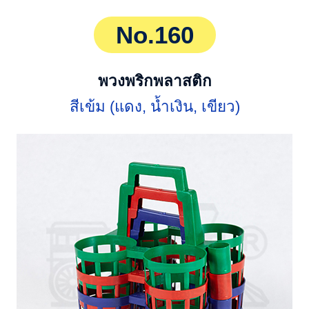
No.160
พวงพริกพลาสติก
สีเข้ม (แดง, น้ำเงิน, เขียว)