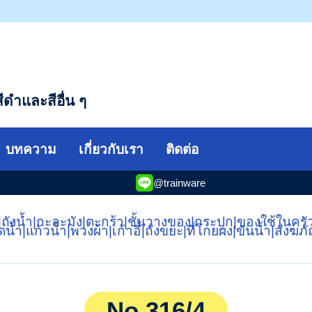
ีดำและสีอื่น ๆ
บทความ
เกี่ยวกับเรา
ติดต่อ
@trainware
|
ถังน้ำ
|
กะละมัง
|
ตะกร้า
|
ชั้นวางของ
|
กระปุก
|
ของใช้ในครั
ดน้ำ
|
แก้วน้ำ
|
พวงผ้า
|
เก้าอี้
|
ถังขยะ
|
ที่โกยผง
|
ขันน้ำ
|
สังฆภ
No.316/4