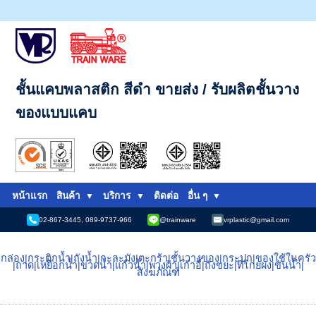
ชั้นแคบพลาสติก สีดำ ขายส่ง / รับผลิตชั้นวาง
ของแบบแคบ
หน้าแรก
สินค้า
บริการ
ติดต่อ
อื่น ๆ
02-867-3445, 089-9737-966
@trainware
vrplastic@gmail.com
กล่อง
|
กระติกน้ำ
|
ถังน้ำ
|
กะละมัง
|
ตะกร้า
|
ชั้นวางของ
|
กระปุก
|
ของใช้ในครัว
|
ถาด
|
เหยือกน้ำ
|
ขวดน้ำ
|
แก้วน้ำ
|
พวงผ้า
|
เก้าอี้
|
ถังขยะ
|
ที่โกยผง
|
ขันน้ำ
|
สังฆภัณฑ์