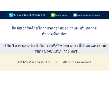
02-867-3445, 089-9737-966
@trainware
vrplastic@gmail.com
ติดต่อเรา
สินค้า
บริการ
มาตรฐานของเรา
แผนที่
บทความ
คำถามที่พบบ่อย
บริษัท วี อาร์ พลาสติก จำกัด - เลขที่27 ซอยบางกระดี่16 ถนนพระราม2
แสมดำ บางขุนเทียน กรุงเทพฯ
©
2026
V R Plastic Co., Ltd. All rights reserved.