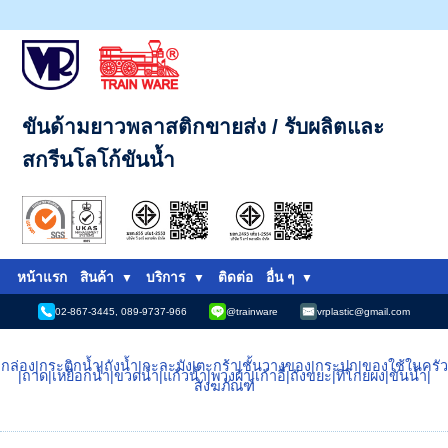
ขันด้ามยาวพลาสติกขายส่ง / รับผลิตและ
สกรีนโลโก้ขันน้ำ
หน้าแรก
สินค้า
บริการ
ติดต่อ
อื่น ๆ
02-867-3445, 089-9737-966
@trainware
vrplastic@gmail.com
กล่อง
|
กระติกน้ำ
|
ถังน้ำ
|
กะละมัง
|
ตะกร้า
|
ชั้นวางของ
|
กระปุก
|
ของใช้ในครัว
|
ถาด
|
เหยือกน้ำ
|
ขวดน้ำ
|
แก้วน้ำ
|
พวงผ้า
|
เก้าอี้
|
ถังขยะ
|
ที่โกยผง
|
ขันน้ำ
|
สังฆภัณฑ์