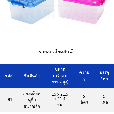
รายละเอียดสินค้า
ขนาด
ความ
บรรจุ
รหัส
ชื่อสินค้า
(กว้าง x
จุ
/ ห่อ
ยาว x สูง)
กล่องล็อค
15 x 21.5
2
5
x 11.4
191
หูหิ้ว
ลิตร
โหล
ซม.
ขนาดเล็ก