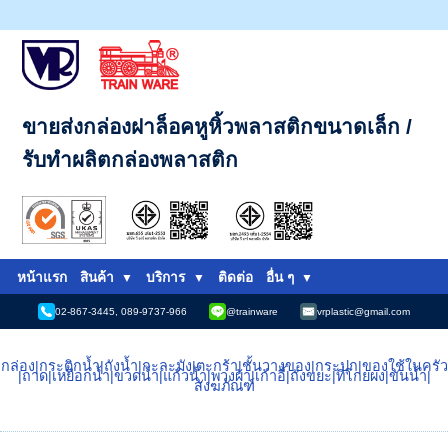
ขายส่งกล่องฝาล็อคหูหิ้วพลาสติกขนาดเล็ก /
รับทำผลิตกล่องพลาสติก
หน้าแรก
สินค้า
บริการ
ติดต่อ
อื่น ๆ
02-867-3445, 089-9737-966
@trainware
vrplastic@gmail.com
กล่อง
|
กระติกน้ำ
|
ถังน้ำ
|
กะละมัง
|
ตะกร้า
|
ชั้นวางของ
|
กระปุก
|
ของใช้ในครัว
|
ถาด
|
เหยือกน้ำ
|
ขวดน้ำ
|
แก้วน้ำ
|
พวงผ้า
|
เก้าอี้
|
ถังขยะ
|
ที่โกยผง
|
ขันน้ำ
|
สังฆภัณฑ์